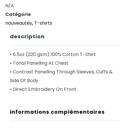
BUTTER
N/A
GOODS
Catégorie
WORLDWIDE
nouveautés
,
T-shirts
PANELLED
TEE
description
DENIM
• 6.5oz (220 gsm) 100% Cotton T-Shirt
• Tonal Panelling At Chest
• Contrast Panelling Through Sleeves, Cuffs &
Side Of Body
• Direct Embroidery On Front
informations complémentaires