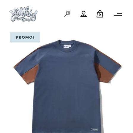
0
PROMO!