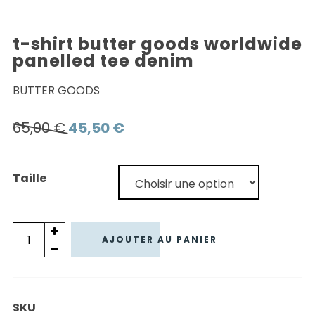
t-shirt butter goods worldwide
panelled tee denim
BUTTER GOODS
Le
Le
65,00
€
45,50
€
prix
prix
initial
actuel
Taille
était :
est :
65,00 €.
45,50 €.
quantité
AJOUTER AU PANIER
de
T-
SHIRT
SKU