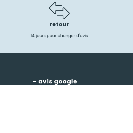
retour
14 jours pour changer d'avis
- avis google
Hutchi's
4.8
powered by
G
o
o
g
l
e
évaluez-nous sur