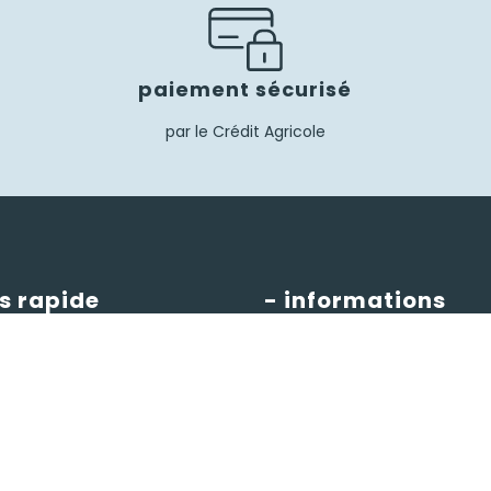
paiement sécurisé
par le Crédit Agricole
s rapide
- informations
pte
CGV
tailles
informations
Mentions légales