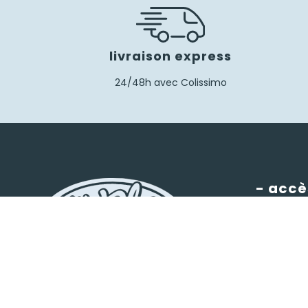
livraison express
24/48h avec Colissimo
- accè
Mon com
Guide des 
10 rue Sornin 03200 VICHY