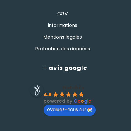
CGV
informations
Mentions légales
Protection des données
- avis google
Hutchi's
4.8
powered by
G
o
o
g
l
e
évaluez-nous sur