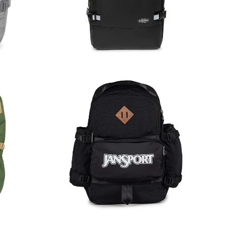
120,00
€
95,00
€