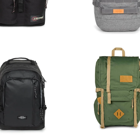
80,00
€
89,00
€
62,30
€
99,00
€
85,00
€