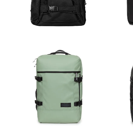
89,00
€
115,00
€