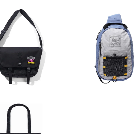
80,00
€
75,00
€