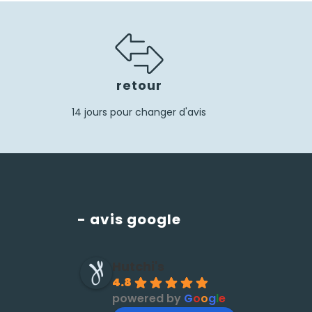
retour
14 jours pour changer d'avis
- avis google
Hutchi's
4.8
powered by
G
o
o
g
l
e