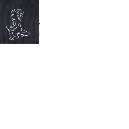
50,00
€