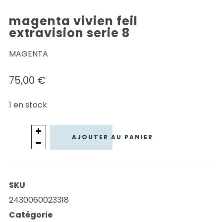
magenta vivien feil
extravision serie 8
MAGENTA
75,00
€
1 en stock
quantité
AJOUTER AU PANIER
de
MAGENTA
VIVIEN
SKU
FEIL
2430060023318
EXTRAVISION
Catégorie
SERIE