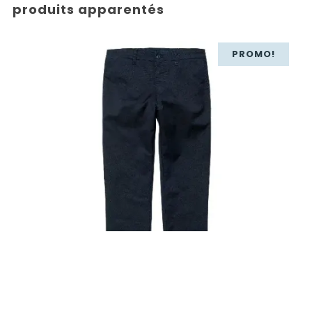
produits apparentés
PROMO!
99,00
€
69,30
€