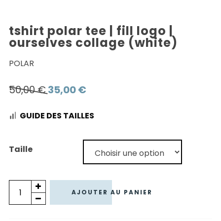
tshirt polar tee | fill logo |
ourselves collage (white)
POLAR
Le
Le
50,00
€
35,00
€
prix
prix
GUIDE DES TAILLES
initial
actuel
était :
est :
50,00 €.
35,00 €.
Taille
quantité
AJOUTER AU PANIER
de
TSHIRT