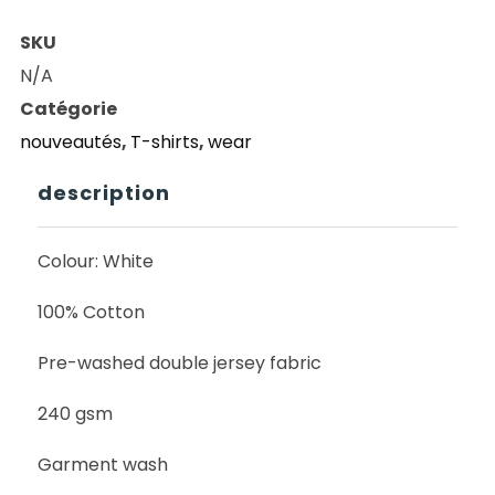
POLAR
SKU
Tee
N/A
|
Catégorie
Fill
nouveautés
,
T-shirts
,
wear
Logo
|
description
Ourselves
Collage
Colour: White
(White)
100% Cotton
Pre-washed double jersey fabric
240 gsm
Garment wash