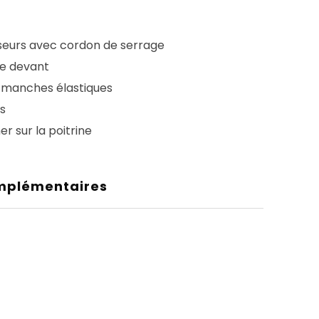
seurs avec cordon de serrage
le devant
s manches élastiques
es
r sur la poitrine
mplémentaires