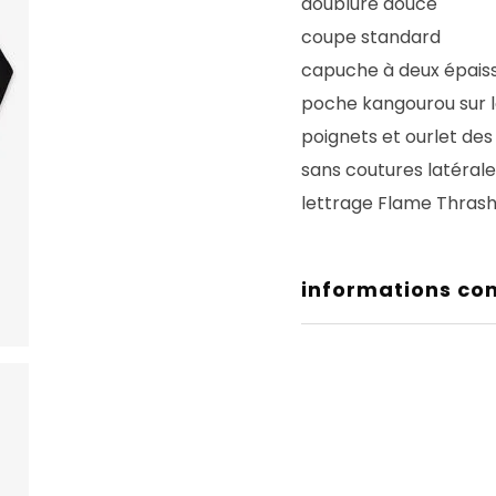
doublure douce
coupe standard
capuche à deux épais
poche kangourou sur 
poignets et ourlet de
sans coutures latéral
lettrage Flame Thrashe
informations co