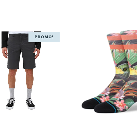
PROMO!
55,00
€
38,50
€