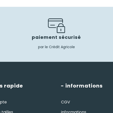
paiement sécurisé
par le Crédit Agricole
s rapide
- informations
pte
CGV
tailles
informations