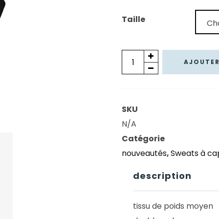
Taille
quantité
AJOUTER
de
THRASHER
FLAME
SKU
LOGO
N/A
HOOD
Catégorie
BLACK/BLACK
nouveautés
,
Sweats à c
description
tissu de poids moyen