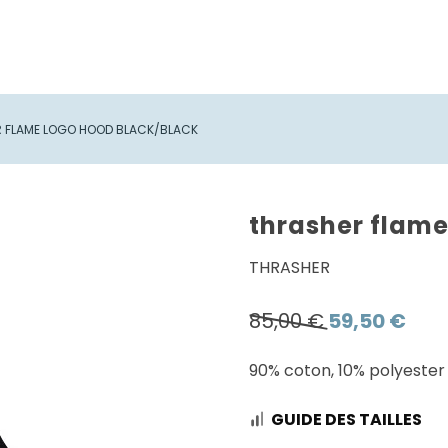
 FLAME LOGO HOOD BLACK/BLACK
thrasher flame
THRASHER
Le
Le
85,00
€
59,50
€
prix
prix
90% coton, 10% polyester
initial
actue
était :
est :
GUIDE DES TAILLES
85,00 €.
59,50