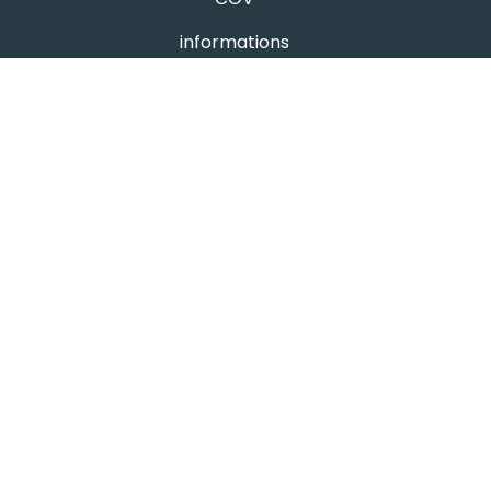
informations
Mentions légales
Protection des données
- avis google
Hutchi's
4.8
powered by
G
o
o
g
l
e
évaluez-nous sur