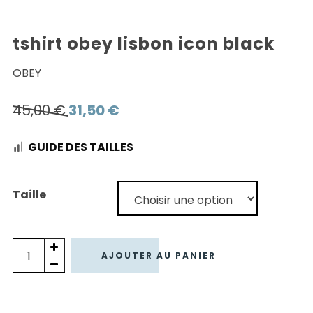
tshirt obey lisbon icon black
OBEY
Le
Le
45,00
€
31,50
€
prix
prix
GUIDE DES TAILLES
initial
actuel
était :
est :
45,00 €.
31,50 €.
Taille
quantité
AJOUTER AU PANIER
de
TSHIRT
OBEY