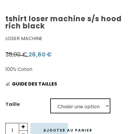
tshirt loser machine s/s hood
rich black
LOSER MACHINE
Le
Le
38,00
€
26,60
€
prix
prix
100% Coton
initial
actuel
était :
est :
GUIDE DES TAILLES
38,00 €.
26,60 €.
Taille
quantité
AJOUTER AU PANIER