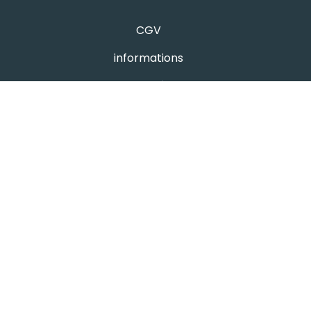
CGV
informations
Mentions légales
Protection des données
- avis google
Hutchi's
4.8
powered by
G
o
o
g
l
e
évaluez-nous sur