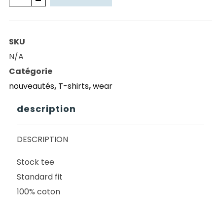
de
TSHIRT
LOSER
SKU
MACHINE
N/A
S/S
Catégorie
HOOD
nouveautés
,
T-shirts
,
wear
RICH
BLACK
description
DESCRIPTION
Stock tee
Standard fit
100% coton