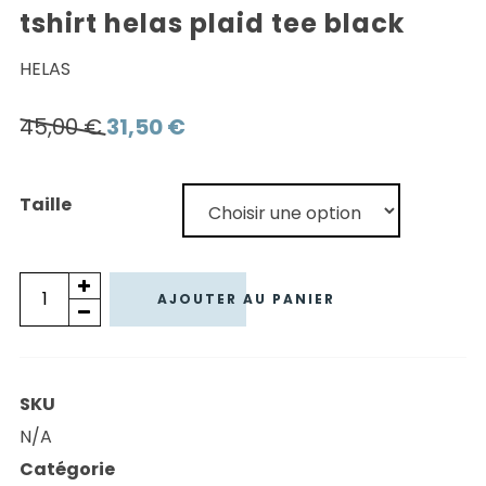
tshirt helas plaid tee black
HELAS
Le
Le
45,00
€
31,50
€
prix
prix
initial
actuel
Taille
était :
est :
45,00 €.
31,50 €.
quantité
AJOUTER AU PANIER
de
TSHIRT
HELAS
SKU
PLAID
N/A
TEE
Catégorie
BLACK