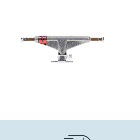
40,00
€