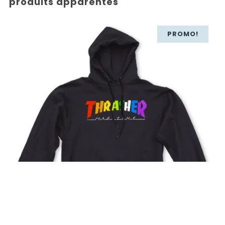
produits apparentés
PROMO!
85,00
€
59,50
€