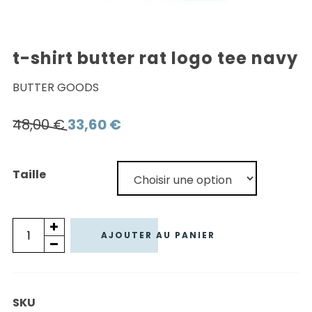
t-shirt butter rat logo tee navy
BUTTER GOODS
Le
Le
48,00
€
33,60
€
prix
prix
initial
actuel
Taille
était :
est :
48,00 €.
33,60 €.
quantité
AJOUTER AU PANIER
de
T-
SHIRT
SKU
BUTTER