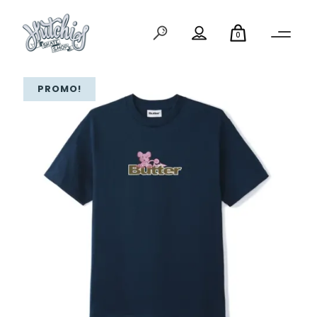
0
PROMO!