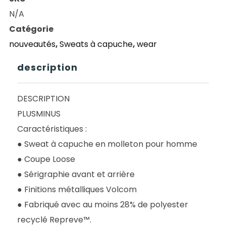
POUR
N/A
CHOICES
Catégorie
PO
nouveautés
,
Sweats à capuche
,
wear
BLACK
description
DESCRIPTION
PLUSMINUS
Caractéristiques :
● Sweat à capuche en molleton pour homme
● Coupe Loose
● Sérigraphie avant et arrière
● Finitions métalliques Volcom
● Fabriqué avec au moins 28% de polyester
recyclé Repreve™.