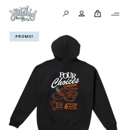
0
PROMO!