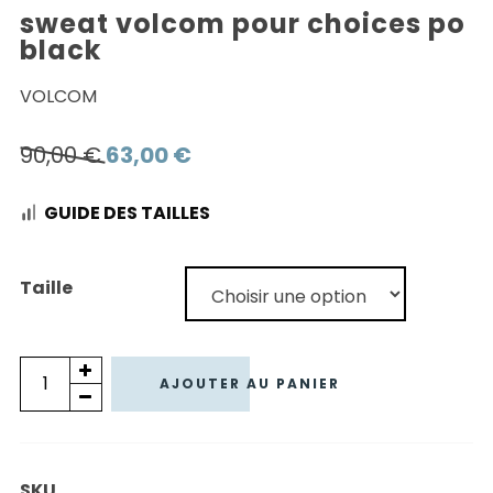
sweat volcom pour choices po
black
VOLCOM
Le
Le
90,00
€
63,00
€
prix
prix
GUIDE DES TAILLES
initial
actuel
était :
est :
90,00 €.
63,00 €.
Taille
quantité
AJOUTER AU PANIER
de
SWEAT
VOLCOM
SKU