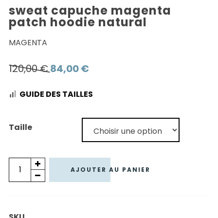
sweat capuche magenta
patch hoodie natural
MAGENTA
Le
Le
120,00
€
84,00
€
prix
prix
GUIDE DES TAILLES
initial
actuel
était :
est :
120,00 €.
84,00 €.
Taille
quantité
AJOUTER AU PANIER
de
SWEAT
CAPUCHE
SKU