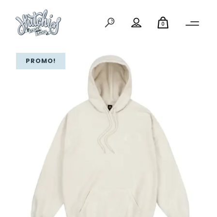
0
PROMO!