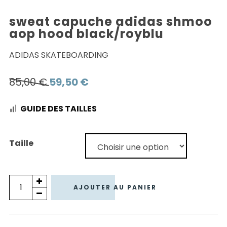
sweat capuche adidas shmoo
aop hood black/royblu
ADIDAS SKATEBOARDING
Le
Le
85,00
€
59,50
€
prix
prix
GUIDE DES TAILLES
initial
actuel
était :
est :
85,00 €.
59,50 €.
Taille
quantité
AJOUTER AU PANIER
de
SWEAT