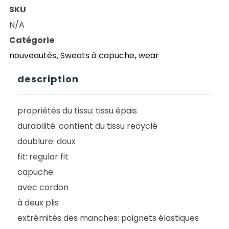
CAPUCHE
SKU
ADIDAS
N/A
SHMOO
Catégorie
AOP
nouveautés
,
Sweats à capuche
,
wear
HOOD
BLACK/ROYBLU
description
propriétés du tissu: tissu épais
durabilité: contient du tissu recyclé
doublure: doux
fit: regular fit
capuche:
avec cordon
à deux plis
extrémités des manches: poignets élastiques