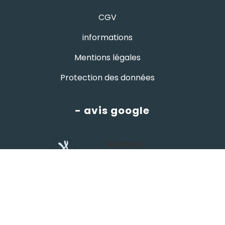
CGV
informations
Mentions légales
Protection des données
- avis google
Hutchi's
4.8
powered by
G
o
o
g
l
e
évaluez-nous sur