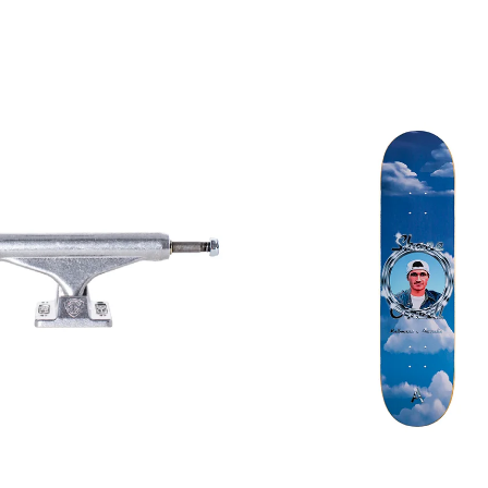
34,00
€
70,00
€