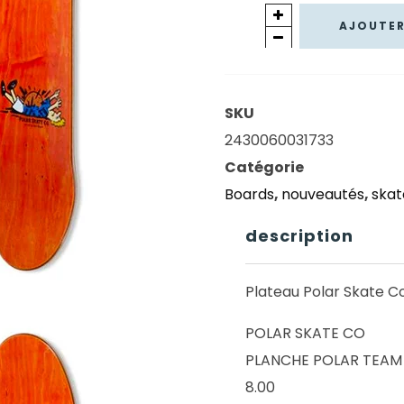
quantité
AJOUTER
de
PLANCHE
POLAR
SKU
TEAM
2430060031733
MODEL
Catégorie
-
Boards
,
nouveautés
,
ska
Basketball
Deck
description
-
Tailles
Plateau Polar Skate C
-
POLAR SKATE CO
Decks
PLANCHE POLAR TEAM M
:
8.00
8.00