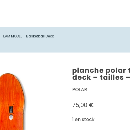
 TEAM MODEL – Basketball Deck –
planche polar 
deck – tailles 
POLAR
75,00
€
1 en stock