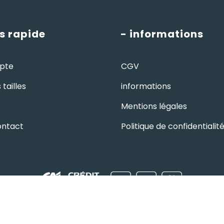
s rapide
- informations
pte
CGV
tailles
informations
Mentions légales
ontact
Politique de confidentialit
© HUTCHI'S •
par
W⁴
x
komekoo
- Gestion
Imaginarium Vichy
⚷