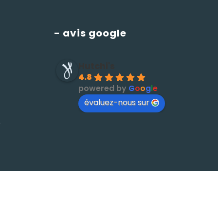
- avis google
Hutchi's
4.8
powered by
G
o
o
g
l
e
évaluez-nous sur
é