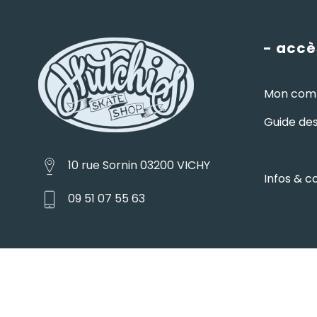
- accè
Mon com
Guide des 
10 rue Sornin 03200 VICHY
Infos & c
09 51 07 55 63