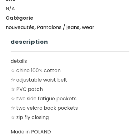
SKATEBOARD
N/A
FATIGUE
Catégorie
CLIMBING
nouveautés
,
Pantalons / jeans
,
wear
PANT
OLIVE
description
details
☆ chino 100% cotton
☆ adjustable waist belt
☆ PVC patch
☆ two side fatigue pockets
☆ two velcro back pockets
☆ zip fly closing
Made in POLAND