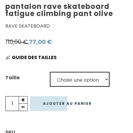
pantalon rave skateboard
fatigue climbing pant olive
RAVE SKATEBOARD
Le
Le
110,00
€
77,00
€
prix
prix
GUIDE DES TAILLES
initial
actuel
était :
est :
110,00 €.
77,00 €.
Taille
quantité
AJOUTER AU PANIER
de
PANTALON
RAVE
SKU