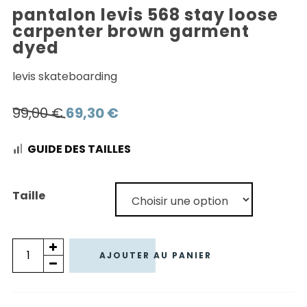
pantalon levis 568 stay loose
carpenter brown garment
dyed
levis skateboarding
Le
Le
99,00
€
69,30
€
prix
prix
GUIDE DES TAILLES
initial
actuel
était :
est :
99,00 €.
69,30 €.
Taille
quantité
AJOUTER AU PANIER
de
PANTALON