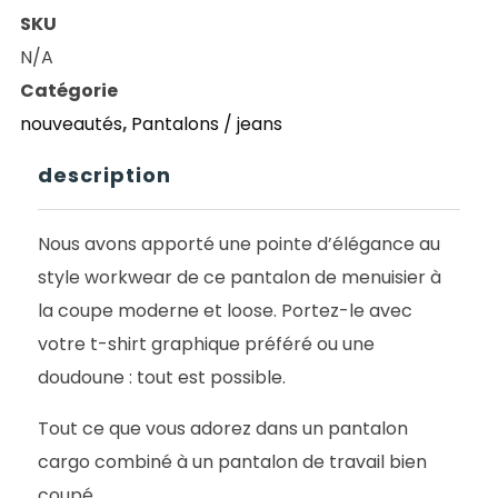
LEVIS
SKU
568
N/A
STAY
Catégorie
LOOSE
nouveautés
,
Pantalons / jeans
CARPENTER
BROWN
description
GARMENT
DYED
Nous avons apporté une pointe d’élégance au
style workwear de ce pantalon de menuisier à
la coupe moderne et loose. Portez-le avec
votre t-shirt graphique préféré ou une
doudoune : tout est possible.
Tout ce que vous adorez dans un pantalon
cargo combiné à un pantalon de travail bien
coupé