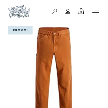
0
PROMO!