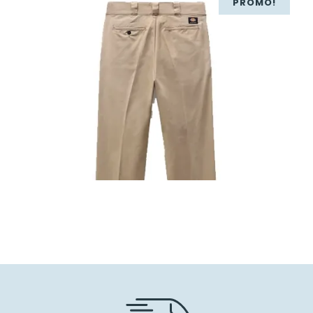
PROMO!
75,00
€
52,50
€