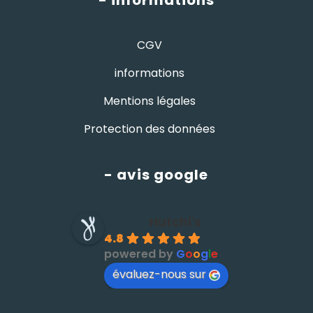
- informations
CGV
informations
Mentions légales
Protection des données
- avis google
Hutchi's
4.8
powered by
G
o
o
g
l
e
évaluez-nous sur