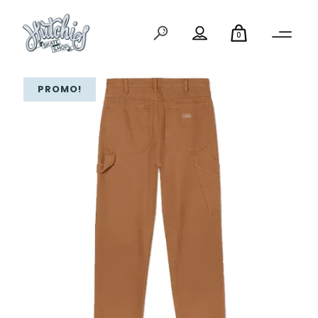
0
PROMO!