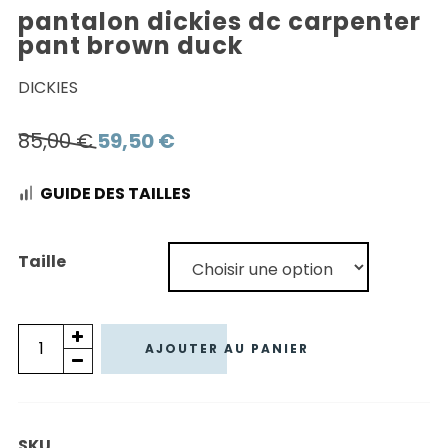
pantalon dickies dc carpenter
pant brown duck
DICKIES
Le
Le
85,00
€
59,50
€
prix
prix
GUIDE DES TAILLES
initial
actuel
était :
est :
85,00 €.
59,50 €.
Taille
quantité
AJOUTER AU PANIER
de
PANTALON
DICKIES
SKU