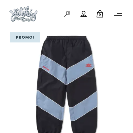
0
PROMO!