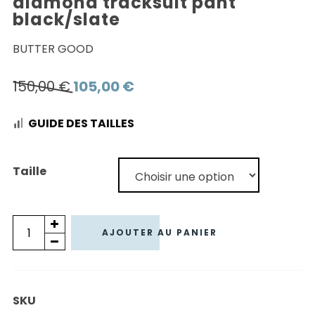
diamond tracksuit pant
black/slate
BUTTER GOOD
Le
Le
150,00
€
105,00
€
prix
prix
GUIDE DES TAILLES
initial
actuel
était :
est :
150,00 €.
105,00 €.
Taille
quantité
AJOUTER AU PANIER
de
PANTALON
BUTTER
SKU
GOODS/UMBRO