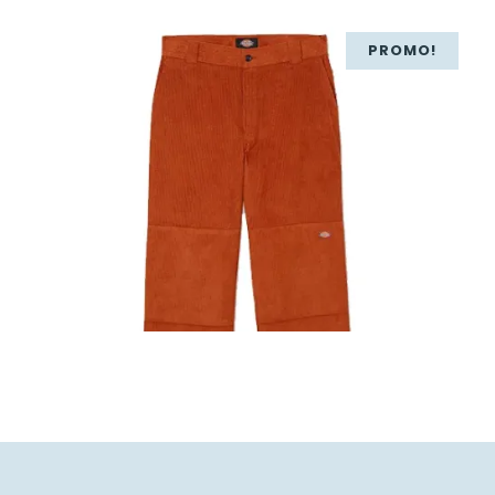
PROMO!
79,00
€
55,30
€