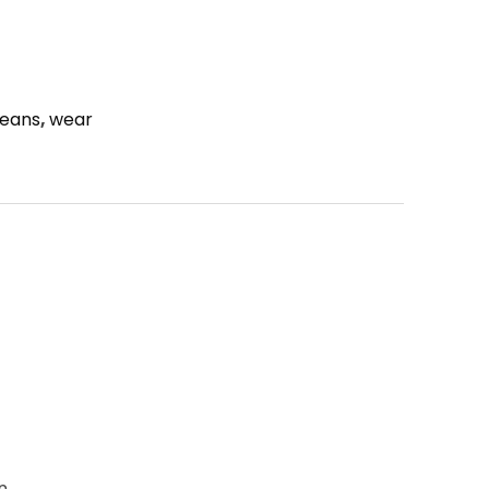
jeans
,
wear
n