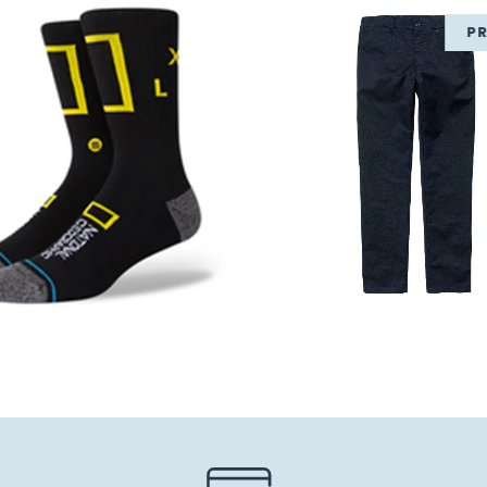
P
99,00
€
69,30
€