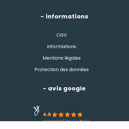
- informations
CGV
informations
Mentions légales
Protection des données
- avis google
Hutchi's
4.8
powered by
G
o
o
g
l
e