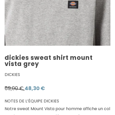
dickies sweat shirt mount
vista grey
DICKIES
Le
Le
69,00
€
48,30
€
prix
prix
NOTES DE L’ÉQUIPE DICKIES
initial
actuel
Notre sweat Mount Vista pour homme affiche un col
était :
est :