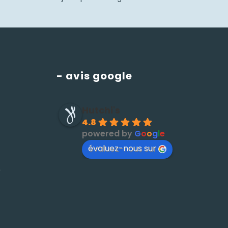
- avis google
Hutchi's
4.8
powered by
G
o
o
g
l
e
évaluez-nous sur
é