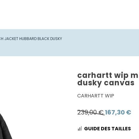
CH JACKET HUBBARD BLACK DUSKY
carhartt wip m
dusky canvas
CARHARTT WIP
Le
Le
239,00
€
167,30
€
prix
pri
GUIDE DES TAILLES
initial
act
était :
est 