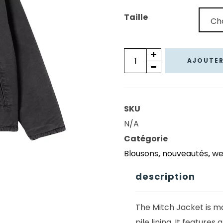
239,00 €.
167
Taille
quantité
AJOUTER
de
CARHARTT
WIP
SKU
MITCH
N/A
JACKET
Catégorie
HUBBARD
Blousons
,
nouveautés
,
we
BLACK
DUSKY
description
CANVAS
The Mitch Jacket is m
pile lining. It featur