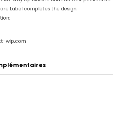
uare Label completes the design.
tion:
tt-wip.com
mplémentaires