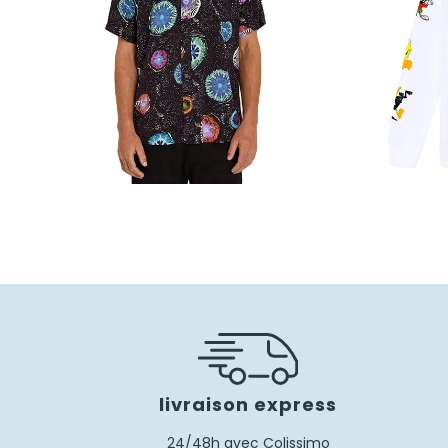
75,00
€
52,50
€
livraison express
24/48h avec Colissimo