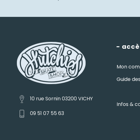
- accè
Mon com
Guide des 
10 rue Sornin 03200 VICHY
Infos & c
09 51 07 55 63