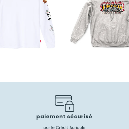
50,00
€
99,00
€
69,30
€
paiement sécurisé
par le Crédit Agricole