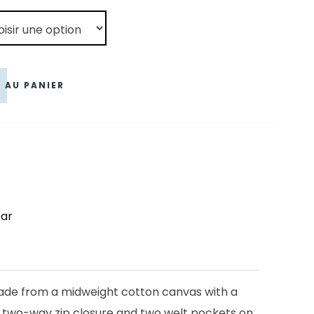
,30 €.
 AU PANIER
ar
ade from a midweight cotton canvas with a
es a two-way zip closure and two welt pockets on