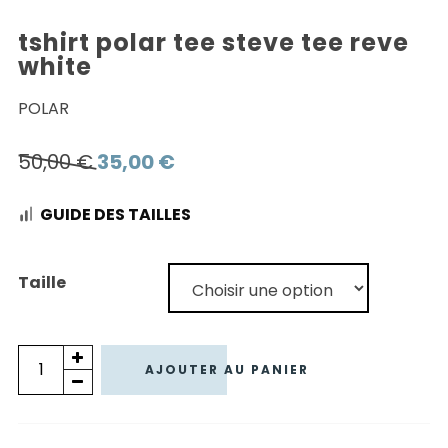
tshirt polar tee steve tee reve
white
POLAR
Le
Le
50,00
€
35,00
€
prix
prix
GUIDE DES TAILLES
initial
actuel
était :
est :
50,00 €.
35,00 €.
Taille
quantité
AJOUTER AU PANIER
de
TSHIRT