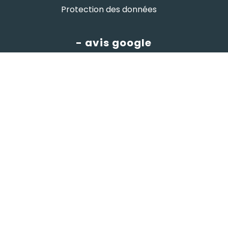
Protection des données
- avis google
Hutchi's
4.8
powered by
G
o
o
g
l
e
évaluez-nous sur
© HUTCHI'S •
par
W⁴
x
komekoo
- Gestion
Imaginarium Vichy
⚷