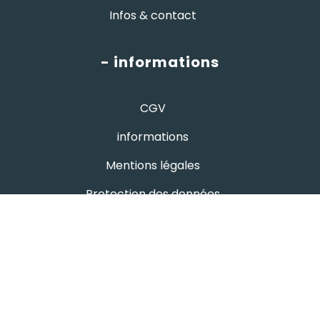
Infos & contact
- informations
CGV
informations
Mentions légales
Protection des données
- avis google
Hutchi's
4.8