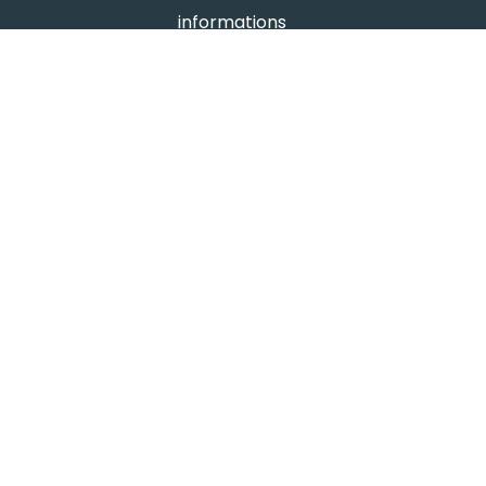
informations
Mentions légales
Protection des données
- avis google
Hutchi's
4.8
powered by
G
o
o
g
l
e
évaluez-nous sur