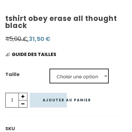
tshirt obey erase all thought
black
Le
Le
45,00
€
31,50
€
prix
prix
GUIDE DES TAILLES
initial
actuel
était :
est :
45,00 €.
31,50 €.
Taille
quantité
AJOUTER AU PANIER
de
TSHIRT
OBEY
SKU