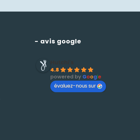
- avis google
Hutchi's
4.8
powered by
G
o
o
g
l
e
évaluez-nous sur
é