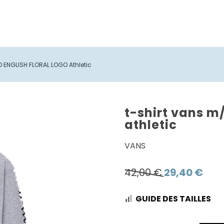
 ENGLISH FLORAL LOGO Athletic
t-shirt vans m/
athletic
VANS
Le
Le
42,00
€
29,40
€
prix
prix
GUIDE DES TAILLES
initial
actue
était :
est :