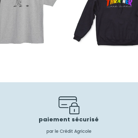
30,00
€
21,00
€
85,00
€
59,50
€
paiement sécurisé
par le Crédit Agricole