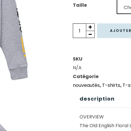
42,00 €.
29,40
Taille
quantité
AJOUTER
de
T-
SHIRT
SKU
VANS
N/A
M/L
Catégorie
OLD
nouveautés
,
T-shirts
,
T-s
ENGLISH
FLORAL
description
LOGO
Athletic
OVERVIEW
The Old English Floral