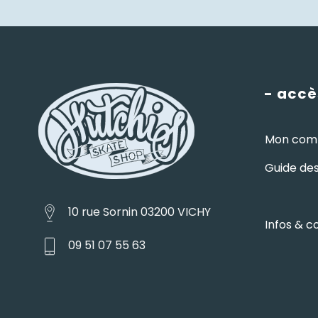
- accè
Mon com
Guide des 
10 rue Sornin 03200 VICHY
Infos & c
09 51 07 55 63