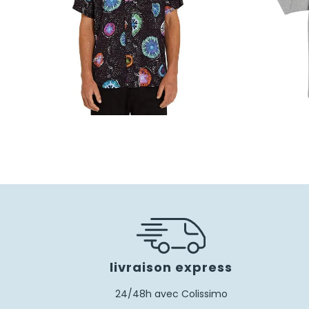
75,00
€
52,50
€
livraison express
24/48h avec Colissimo