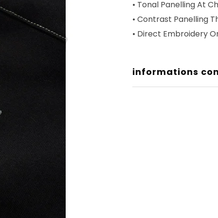
• Tonal Panelling At C
• Contrast Panelling T
• Direct Embroidery O
informations co