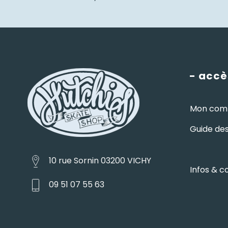
- accè
Mon com
Guide des 
10 rue Sornin 03200 VICHY
Infos & c
09 51 07 55 63