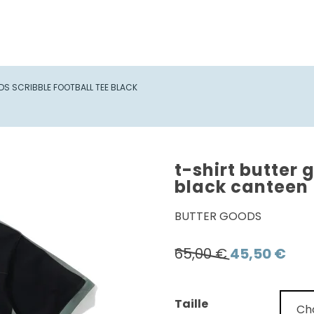
DS SCRIBBLE FOOTBALL TEE BLACK
t-shirt butter 
black canteen
BUTTER GOODS
Le
Le
65,00
€
45,50
€
prix
prix
initial
actu
Taille
était :
est :