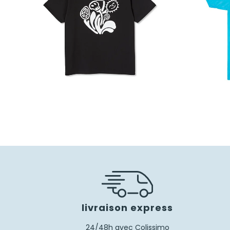
40,00
€
28,00
€
livraison express
24/48h avec Colissimo