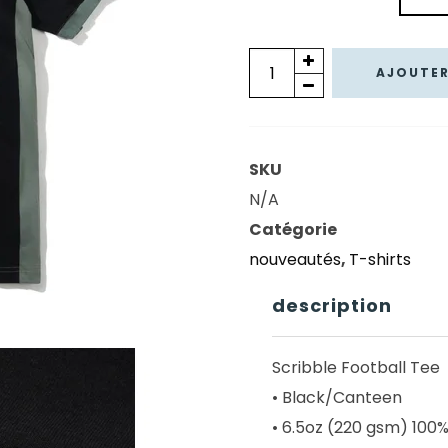
65,00 €.
45,50
quantité
AJOUTER
de
T-
SHIRT
SKU
BUTTER
N/A
GOODS
Catégorie
SCRIBBLE
nouveautés
,
T-shirts
FOOTBALL
TEE
description
BLACK
CANTEEN
Scribble Football Tee
• Black/Canteen
• 6.5oz (220 gsm) 100