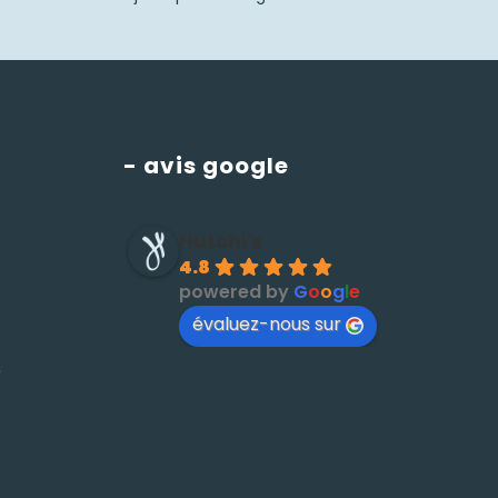
- avis google
Hutchi's
4.8
powered by
G
o
o
g
l
e
évaluez-nous sur
é