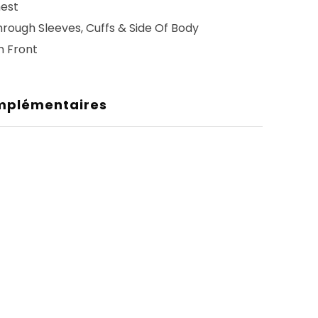
hest
hrough Sleeves, Cuffs & Side Of Body
n Front
mplémentaires