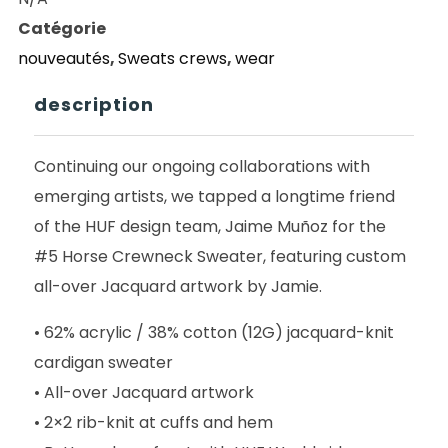
NUMERO
Catégorie
5
nouveautés
,
Sweats crews
,
wear
HORSE
CREW
description
BLACK
Continuing our ongoing collaborations with
emerging artists, we tapped a longtime friend
of the HUF design team, Jaime Muñoz for the
#5 Horse Crewneck Sweater, featuring custom
all-over Jacquard artwork by Jamie.
• 62% acrylic / 38% cotton (12G) jacquard-knit
cardigan sweater
• All-over Jacquard artwork
• 2×2 rib-knit at cuffs and hem