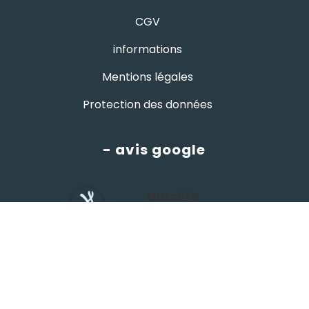
CGV
informations
Mentions légales
Protection des données
- avis google
Hutchi's
4.8
powered by
G
o
o
g
l
e
évaluez-nous sur