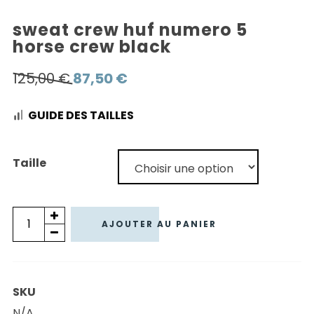
sweat crew huf numero 5
horse crew black
Le
Le
125,00
€
87,50
€
prix
prix
GUIDE DES TAILLES
initial
actuel
était :
est :
125,00 €.
87,50 €.
Taille
quantité
AJOUTER AU PANIER
de
SWEAT
CREW
SKU
HUF
N/A