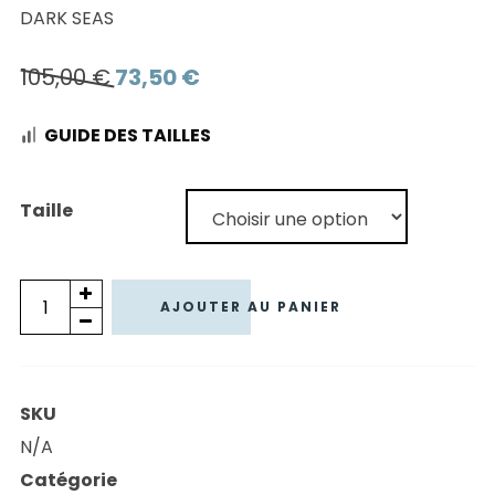
DARK SEAS
Le
Le
105,00
€
73,50
€
prix
prix
GUIDE DES TAILLES
initial
actuel
était :
est :
105,00 €.
73,50 €.
Taille
quantité
AJOUTER AU PANIER
de
SWEAT
A
SKU
CAPUCHE
N/A
DARK
Catégorie
SEAS