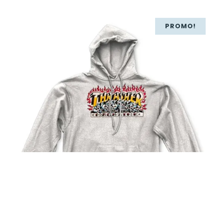
PROMO!
99,00
€
69,30
€