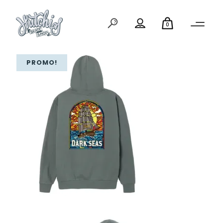
0
PROMO!