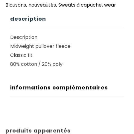
Blousons
,
nouveautés
,
Sweats à capuche
,
wear
SAILOR
S
description
SUN
FLEECE
Description
BLUE
Midweight pullover fleece
MAGIC
Classic fit
80% cotton / 20% poly
informations complémentaires
produits apparentés