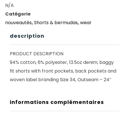
CRUZ
N/A
SHORT
Catégorie
BIG
nouveautés
,
Shorts & bermudas
,
wear
SHORTS
STONE
description
WASH
PRODUCT DESCRIPTION
94% cotton, 6% polyester, 13.5oz denim, baggy
fit shorts with front pockets, back pockets and
woven label branding Size 34, Outseam – 24″
informations complémentaires