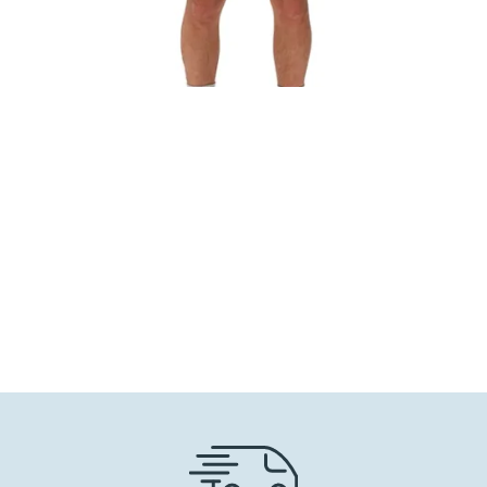
55,00
€
38,50
€