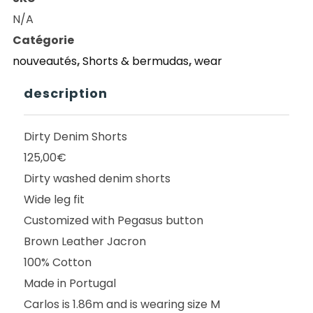
SPORTIVE
N/A
DIRTY
Catégorie
DENIM
nouveautés
,
Shorts & bermudas
,
wear
SHORTS
description
Dirty Denim Shorts
125,00€
Dirty washed denim shorts
Wide leg fit
Customized with Pegasus button
Brown Leather Jacron
100% Cotton
Made in Portugal
Carlos is 1.86m and is wearing size M