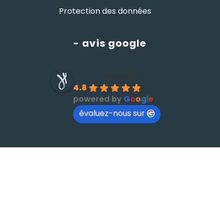
Protection des données
- avis google
Hutchi's
4.8
powered by
G
o
o
g
l
e
évaluez-nous sur
© HUTCHI'S •
par
W⁴
x
komekoo
- Gestion
Imaginarium Vichy
⚷