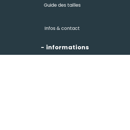
Guide des tailles
Infos & contact
- informations
CGV
informations
Mentions légales
Protection des données
- avis google