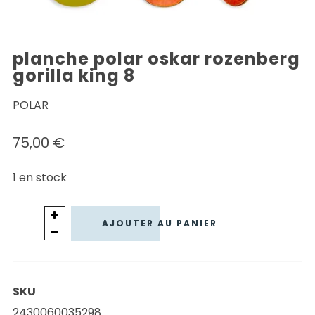
planche polar oskar rozenberg
gorilla king 8
POLAR
75,00
€
1 en stock
quantité
AJOUTER AU PANIER
de
PLANCHE
POLAR
SKU
OSKAR
2430060035298