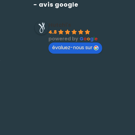
- avis google
Hutchi's
4.8
powered by
G
o
o
g
l
e
évaluez-nous sur
é