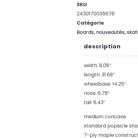
SKU
2430170035676
Catégorie
Boards
,
nouveautés
,
ska
description
width: 8.09″
length: 31.69″
wheelbase: 14.25″
nose: 6.78″
tail: 6.43″
medium concave
standard popsicle sh
7-ply maple construc