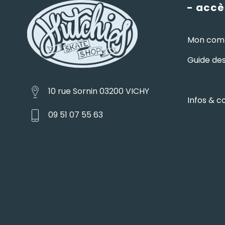
- accè
Mon com
Guide des 
10 rue Sornin 03200 VICHY
Infos & c
09 51 07 55 63