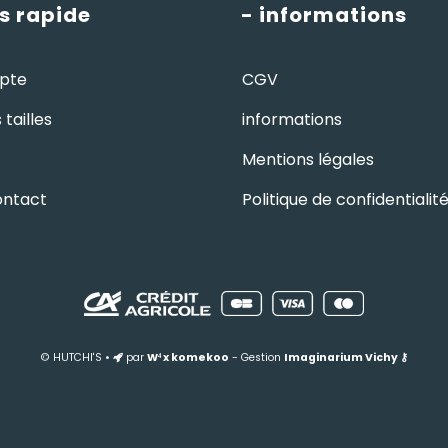
s rapide
- informations
pte
CGV
tailles
informations
Mentions légales
ontact
Politique de confidentialit
© HUTCHI'S •
par
W⁴
x
komekoo
- Gestion
Imaginarium Vichy
⚷