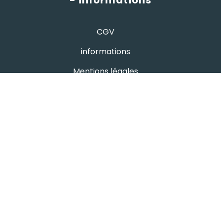
- informations
CGV
informations
Mentions légales
Protection des données
- avis google
Hutchi's
4.8
powered by
G
o
o
g
l
e
évaluez-nous sur