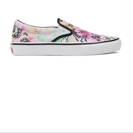
75,00
€
52,50
€