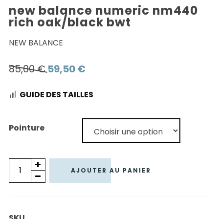
new balance numeric nm440
rich oak/black bwt
NEW BALANCE
Le
Le
85,00
€
59,50
€
prix
prix
GUIDE DES TAILLES
initial
actuel
était :
est :
85,00 €.
59,50 €.
Pointure
quantité
AJOUTER AU PANIER
de
NEW
BALANCE
SKU