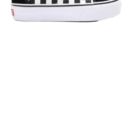
85,00
€
59,50
€