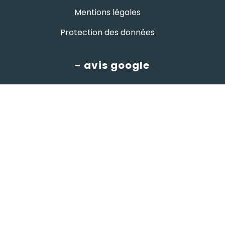
Mentions légales
Protection des données
- avis google
Hutchi's
4.8
powered by
G
o
o
g
l
e
évaluez-nous sur
© HUTCHI'S •
par
W⁴
x
komekoo
- Gestion
Imaginarium Vichy
⚷