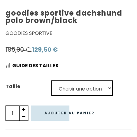
goodies sportive dachshund
polo brown/black
GOODIES SPORTIVE
Le
Le
185,00
€
129,50
€
prix
prix
GUIDE DES TAILLES
initial
actuel
était :
est :
185,00 €.
129,50 €.
Taille
quantité
AJOUTER AU PANIER
de
GOODIES