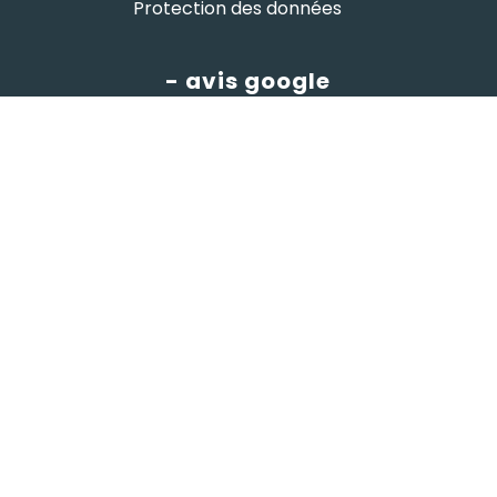
Protection des données
- avis google
Hutchi's
4.8
powered by
G
o
o
g
l
e
évaluez-nous sur
© HUTCHI'S •
par
W⁴
x
komekoo
- Gestion
Imaginarium Vichy
⚷