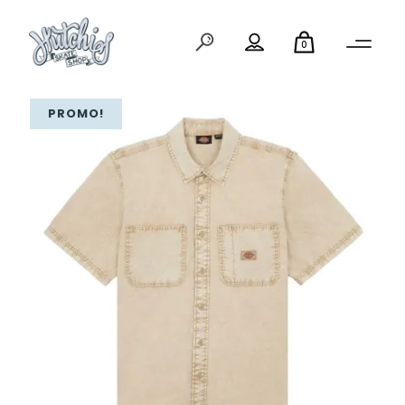
0
PROMO!