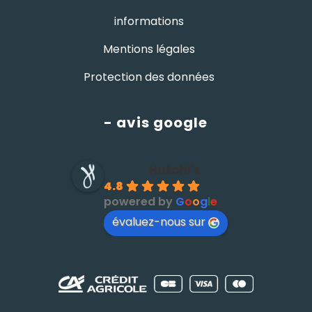
informations
Mentions légales
Protection des données
- avis google
Hutchi's
4.8
powered by
G
o
o
g
l
e
évaluez-nous sur