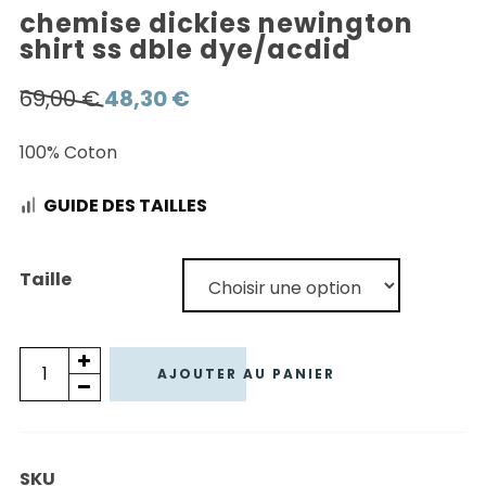
chemise dickies newington
shirt ss dble dye/acdid
Le
Le
69,00
€
48,30
€
prix
prix
100% Coton
initial
actuel
était :
est :
GUIDE DES TAILLES
69,00 €.
48,30 €.
Taille
quantité
AJOUTER AU PANIER
de
CHEMISE
DICKIES
SKU