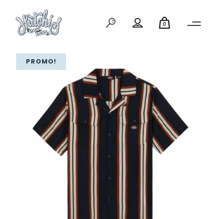
0
PROMO!