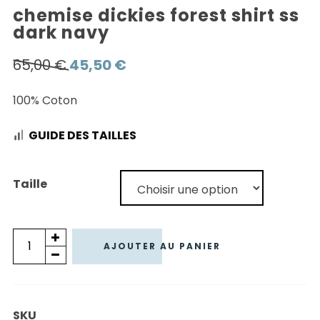
chemise dickies forest shirt ss
dark navy
Le
Le
65,00
€
45,50
€
prix
prix
100% Coton
initial
actuel
était :
est :
GUIDE DES TAILLES
65,00 €.
45,50 €.
Taille
quantité
AJOUTER AU PANIER
de
CHEMISE
DICKIES
SKU