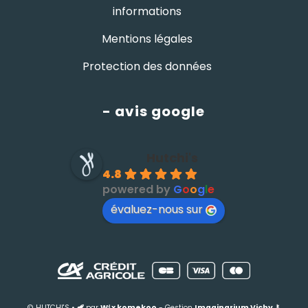
informations
Mentions légales
Protection des données
- avis google
Hutchi's
4.8
powered by
G
o
o
g
l
e
évaluez-nous sur
© HUTCHI'S •
par
W⁴
x
komekoo
- Gestion
Imaginarium Vichy
⚷