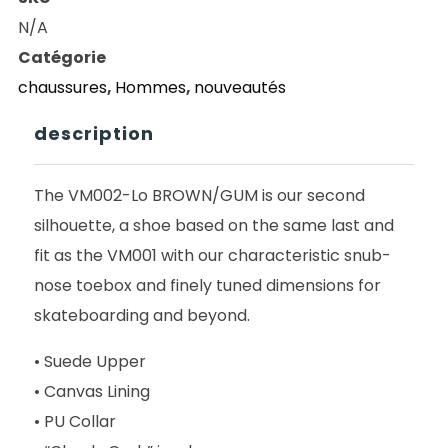
RESORT
N/A
AB
Catégorie
VM0001
chaussures
,
Hommes
,
nouveautés
SUEDE
LO
description
BROWN/GUM
The VM002-Lo BROWN/GUM is our second
silhouette, a shoe based on the same last and
fit as the VM001 with our characteristic snub-
nose toebox and finely tuned dimensions for
skateboarding and beyond.
• Suede Upper
• Canvas Lining
• PU Collar