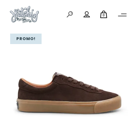
0
PROMO!