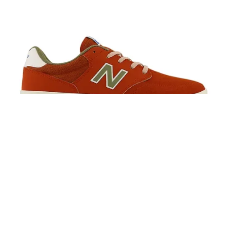
75,00
€
52,50
€