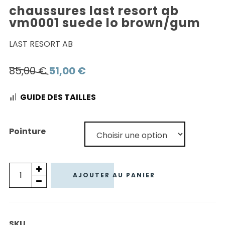
chaussures last resort ab
vm0001 suede lo brown/gum
LAST RESORT AB
Le
Le
85,00
€
51,00
€
prix
prix
GUIDE DES TAILLES
initial
actuel
était :
est :
85,00 €.
51,00 €.
Pointure
quantité
AJOUTER AU PANIER
de
CHAUSSURES
LAST
SKU