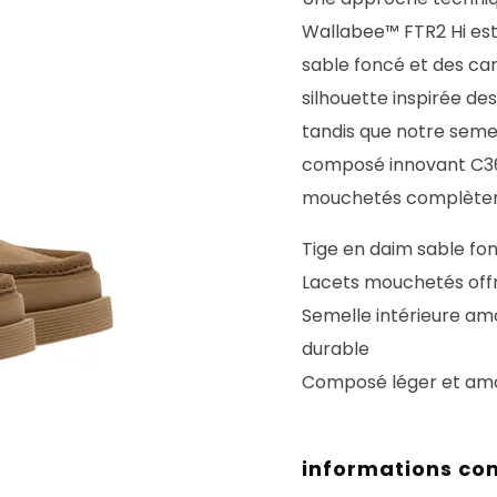
Wallabee™ FTR2 Hi est
sable foncé et des car
silhouette inspirée de
tandis que notre semel
composé innovant C36
mouchetés complètent
Tige en daim sable fon
Lacets mouchetés offr
Semelle intérieure am
durable
Composé léger et amo
informations co