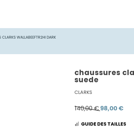
 CLARKS WALLABEEFTR2HI DARK
chaussures cla
suede
CLARKS
Le
Le
140,00
€
98,00
€
prix
prix
GUIDE DES TAILLES
initial
actu
était :
est :