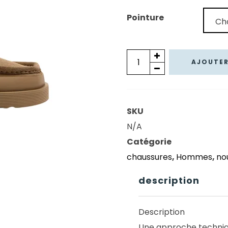
140,00 €.
98,0
Pointure
quantité
AJOUTER
de
CHAUSSURES
CLARKS
SKU
WALLABEEFTR2HI
N/A
DARK
Catégorie
SAND
chaussures
,
Hommes
,
no
SUEDE
description
Description
Une approche techniqu