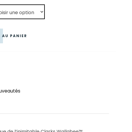
0 €.
 AU PANIER
uveautés
e de l’inimitable Clarks Wallabee™,