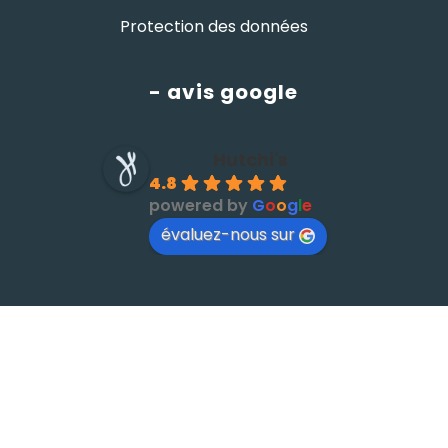
Protection des données
- avis google
Hutchi's
4.8
powered by
G
o
o
g
l
e
évaluez-nous sur
© HUTCHI'S •
par
W⁴
x
komekoo
- Gestion
Imaginarium Vichy
⚷