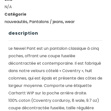
NEWEL
N/A
PANT
Catégorie
DARK
nouveautés
,
Pantalons / jeans
,
wear
NAVY
RINSED
description
Le Newel Pant est un pantalon classique à cinq
poches, offrant une coupe fuselée
décontractée et contemporaine. Il est fabriqué
dans notre velours côtelé « Coventry », huit
colonnes, qui est épais et présente des côtes de
largeur moyenne. Comporte une étiquette
Carhartt WIP sur la poche arrière droite.
100% coton (Coventry corduroy, 8 wale, 9.7 oz)
coupe décontractée fuselée, taille régulière