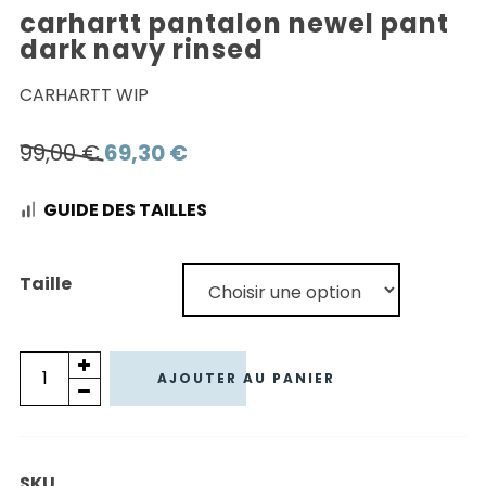
carhartt pantalon newel pant
dark navy rinsed
CARHARTT WIP
Le
Le
99,00
€
69,30
€
prix
prix
GUIDE DES TAILLES
initial
actuel
était :
est :
99,00 €.
69,30 €.
Taille
quantité
AJOUTER AU PANIER
de
CARHARTT
PANTALON
SKU