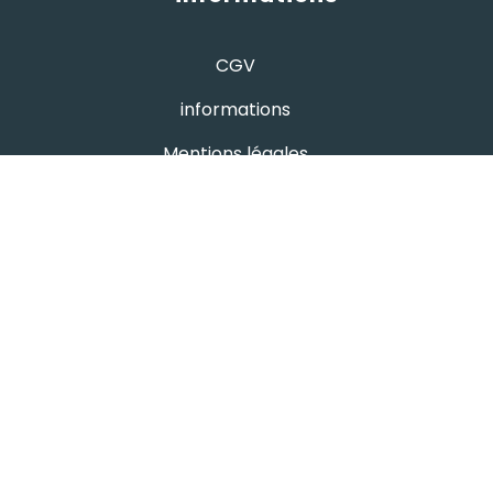
CGV
informations
Mentions légales
Protection des données
- avis google
Hutchi's
4.8
powered by
G
o
o
g
l
e
évaluez-nous sur